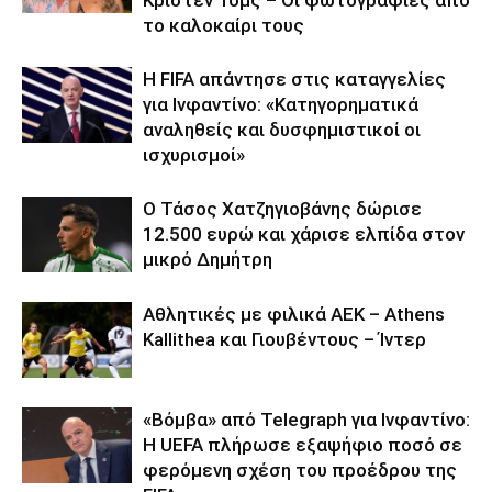
το καλοκαίρι τους
Η FIFA απάντησε στις καταγγελίες
για Ινφαντίνο: «Κατηγορηματικά
αναληθείς και δυσφημιστικοί οι
ισχυρισμοί»
Ο Τάσος Χατζηγιοβάνης δώρισε
12.500 ευρώ και χάρισε ελπίδα στον
μικρό Δημήτρη
Αθλητικές με φιλικά ΑΕΚ – Athens
Kallithea και Γιουβέντους – Ίντερ
«Βόμβα» από Telegraph για Ινφαντίνο:
Η UEFA πλήρωσε εξαψήφιο ποσό σε
φερόμενη σχέση του προέδρου της