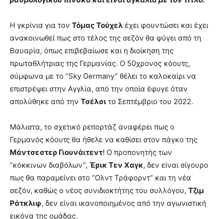
Η γκρίνια για τον
Τόμας Τούχελ
έχει φουντώσει και έχει
ανακοινωθεί πως στο τέλος της σεζόν θα φύγει από τη
Βαυαρία, όπως επιβεβαίωσε και η διοίκηση της
πρωταθλήτριας της Γερμανίας. Ο 50χρονος κόουτς,
σύμφωνα με το “Sky Germany” θέλει το καλοκαίρι να
επιστρέψει στην Αγγλία, από την οποία έφυγε όταν
απολύθηκε από την
Τσέλσι
το Σεπτέμβριο του 2022.
Μάλιστα, το σχετικό ρεπορτάζ αναφέρει πως ο
Γερμανός κόουτς θα ήθελε να καθίσει στον πάγκο της
Μάντσεστερ Γιουνάιτεντ
! Ο προπονητής των
“κόκκινων διαβόλων”,
Έρικ Τεν Χαγκ
, δεν είναι σίγουρο
πως θα παραμείνει στο “Ολντ Τράφορντ” και τη νέα
σεζόν, καθώς ο νέος συνιδιοκτήτης του συλλόγου,
Τζιμ
Ράτκλιφ
, δεν είναι ικανοποιημένος από την αγωνιστική
εικόνα της ομάδας.