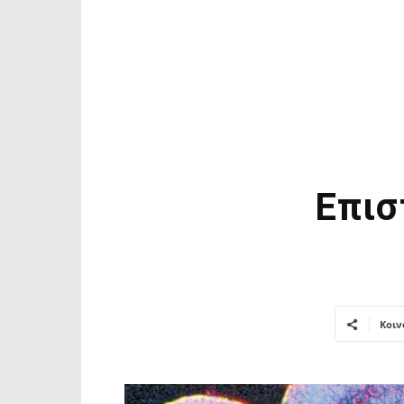
Επισ
Κοιν