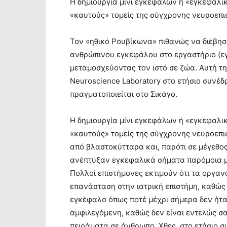
Η δημιουργία μίνι εγκεφάλων ή «εγκεφαλι
«καυτούς» τομείς της σύγχρονης νευροεπι
Τον «ηθικό Ρουβίκωνα» πιθανώς να διέβη
ανθρώπινου εγκεφάλου στο εργαστήριο (εγ
μεταμοσχεύοντας τον ιστό σε ζώα. Αυτή τη
Neuroscience Laboratory στο ετήσιο συνέδ
πραγματοποιείται στο Σικάγο.
Η δημιουργία μίνι εγκεφάλων ή «εγκεφαλι
«καυτούς» τομείς της σύγχρονης νευροεπ
από βλαστοκύτταρα και, παρότι σε μέγεθος
ανέπτυξαν εγκεφαλικά σήματα παρόμοια 
Πολλοί επιστήμονες εκτιμούν ότι τα οργαν
επανάσταση στην ιατρική επιστήμη, καθώς
εγκέφαλο όπως ποτέ μέχρι σήμερα δεν ήτα
αμφιλεγόμενη, καθώς δεν είναι εντελώς σα
πειράματα σε άνθρωπο. Χθες, στο ετήσιο σ