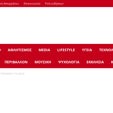
ική Απορρήτου
Επικοινωνία
Ροή ειδήσεων
Ο
ΑΘΛΗΤΙΣΜΟΣ
ΜEDIA
LIFESTYLE
ΥΓΕΙΑ
ΤΕΧΝΟΛ
ΠΕΡΙΒΑΛΛΟΝ
ΜΟΥΣΙΚΗ
ΨΥΧΟΛΟΓΙΑ
ΕΚΚΛΗΣΙΑ
επέρασαν τα όρια