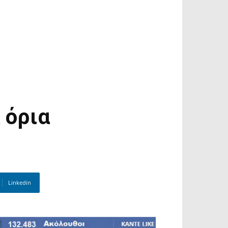
 όρια
Linkedin