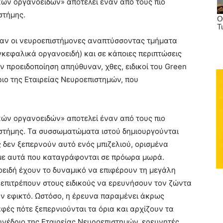
κών οργανοειδών» αποτελεί έναν από τους πιο
στήμης.
σαν οι νευροεπιστήμονες αναπτύσσοντας τμήματα
κεφαλικά οργανοειδή) και σε κάποιες περιπτώσεις
ν προειδοποίηση απηύθυναν, χθες, ειδικοί του Green
ριο της Εταιρείας Νευροεπιστημών, που
κών οργανοειδών» αποτελεί έναν από τους πιο
ιστήμης. Τα συσσωματώματα ιστού δημιουργούνται
 δεν ξεπερνούν αυτό ενός μπιζελιού, ορισμένα
με αυτά που καταγράφονται σε πρόωρα μωρά.
οειδή έχουν το δυναμικό να επιφέρουν τη μεγάλη
 επιτρέπουν στους ειδικούς να ερευνήσουν τον ζώντα
ν εφικτό. Ωστόσο, η έρευνα παραμένει άκρως
φές πότε ξεπερνιούνται τα όρια και αρχίζουν τα
υνέδριο της Εταιρείας Νευροεπιστημών, ερευνητές