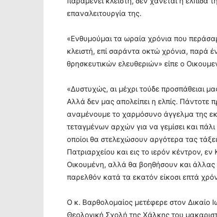
παραμένει κλειστή, δεν χάνεται η ελπίδα 
επαναλειτουργία της.
«Ενθυμούμαι τα ωραία χρόνια που περάσα
κλειστή, επί σαράντα οκτώ χρόνια, παρά έ
θρησκευτικών ελευθεριών» είπε ο Οικουμε
«Δυστυχώς, αι μέχρι τούδε προσπάθειαι μα
Αλλά δεν μας απολείπει η ελπίς. Πάντοτε 
αναμένουμε το χαρμόσυνο άγγελμα της εκ
τεταγμένων αρχών για να γεμίσει και πάλι 
οποίοι θα στελεχώσουν αργότερα τας τάξει
Πατριαρχείου και εις το ιερόν κέντρον, εν
Οικουμένη, αλλά θα βοηθήσουν και άλλας 
παρελθόν κατά τα εκατόν είκοσι επτά χρόν
Ο κ. Βαρθολομαίος μετέφερε στον Δικαίο Ιω
Θεολογική Σχολή της Χάλκης του μακαρισ