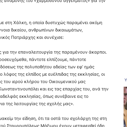
της αναμονής του «χαρμόσυνου αγγέλματος» για την
με στη Χάλκη, η οποία δυστυχώς παραμένει ακόμη
ννοια δικαίου, ανθρωπίνων δικαιωμάτων,
νικός Πατριάρχης και συνέχισε:
ς για την επαναλειτουργία της παραμένουν άκαρποι.
προσευχόμεθα, πάντοτε ελπίζουμε, πάντοτε
δόσεως της πολυποθήτου αδείας των εφ’ ημάς
ο λόφος της ελπίδος με ευέλπιδας της εκκλησίας, οι
ς του ιερού κλήρου του Οικουμενικού μας
 Κωνσταντινουπόλει και εις τας επαρχίας του, ανά την
αδελφάς εκκλησίας, όπως συνέβαινε εις το
ια της λειτουργίας της σχολής μας».
ακείμ την είδηση, ότι τα οστά του σχολάρχη της στη
τού Σταυρουπόλεως Μάξιμου έχουν μεταφερθεί ήδη