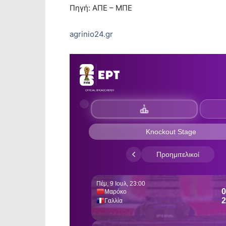
Πηγή: ΑΠΕ – ΜΠΕ
agrinio24.gr