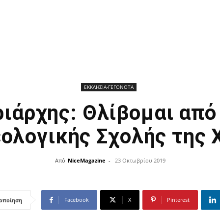
ΕΚΚΛΗΣΙΑ-ΓΕΓΟΝΟΤΑ
ριάρχης: Θλίβομαι από
εολογικής Σχολής της 
Από
NiceMagazine
-
23 Οκτωβρίου 2019
Facebook
X
Pinterest
οποίηση