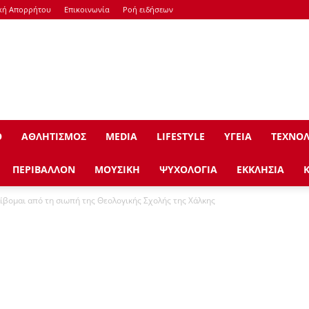
κή Απορρήτου
Επικοινωνία
Ροή ειδήσεων
Ο
ΑΘΛΗΤΙΣΜΟΣ
ΜEDIA
LIFESTYLE
ΥΓΕΙΑ
ΤΕΧΝΟΛ
ΠΕΡΙΒΑΛΛΟΝ
ΜΟΥΣΙΚΗ
ΨΥΧΟΛΟΓΙΑ
ΕΚΚΛΗΣΙΑ
λίβομαι από τη σιωπή της Θεολογικής Σχολής της Χάλκης