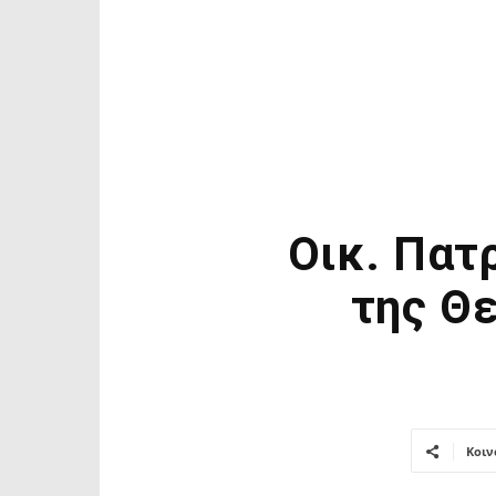
Οικ. Πατ
της Θ
Κοιν