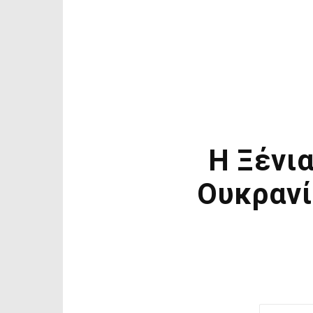
H Ξένια
Ουκρανί