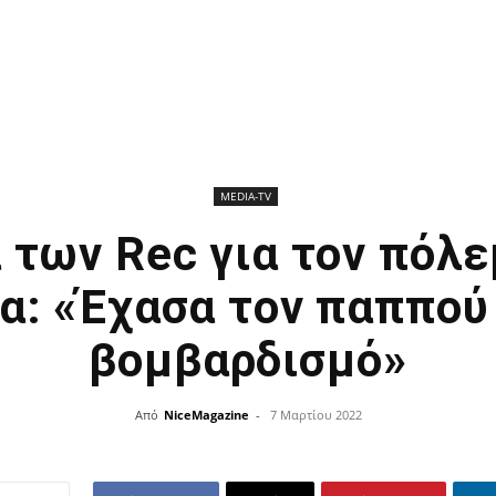
ΜEDIA-TV
 των Rec για τον πόλ
α: «Έχασα τον παππού
βομβαρδισμό»
Από
NiceMagazine
-
7 Μαρτίου 2022