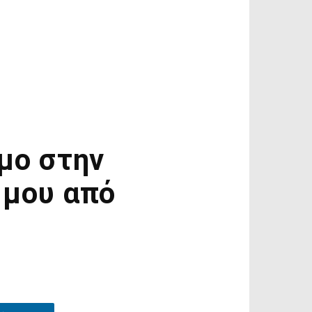
εμο στην
 μου από