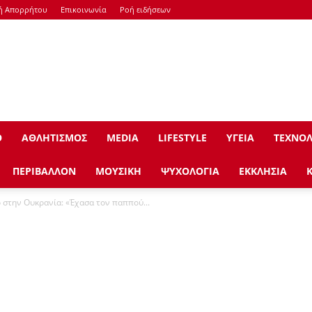
κή Απορρήτου
Επικοινωνία
Ροή ειδήσεων
Ο
ΑΘΛΗΤΙΣΜΟΣ
ΜEDIA
LIFESTYLE
ΥΓΕΙΑ
ΤΕΧΝΟΛ
ΠΕΡΙΒΑΛΛΟΝ
ΜΟΥΣΙΚΗ
ΨΥΧΟΛΟΓΙΑ
ΕΚΚΛΗΣΙΑ
ο στην Ουκρανία: «Έχασα τον παππού...