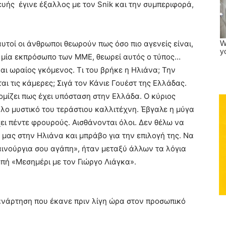
υής έγινε έξαλλος με τον Snik και την συμπεριφορά,
τοί οι άνθρωποι θεωρούν πως όσο πιο αγενείς είναι,
ος μία εκπρόσωπο των ΜΜΕ, θεωρεί αυτός ο τύπος…
και ωραίος γκόμενος. Τι του βρήκε η Ηλιάνα; Την
αι τις κάμερες; Σιγά τον Κάνιε Γουέστ της Ελλάδας.
νομίζει πως έχει υπόσταση στην Ελλάδα. Ο κύριος
λο μυστικό του τεράστιου καλλιτέχνη. Έβγαλε η μύγα
Έχει πέντε φρουρούς. Αισθάνονται όλοι. Δεν θέλω να
 μας στην Ηλιάνα και μπράβο για την επιλογή της. Να
καινούργια σου αγάπη», ήταν μεταξύ άλλων τα λόγια
πή «Μεσημέρι με τον Γιώργο Λιάγκα».
 ανάρτηση που έκανε πριν λίγη ώρα στον προσωπικό