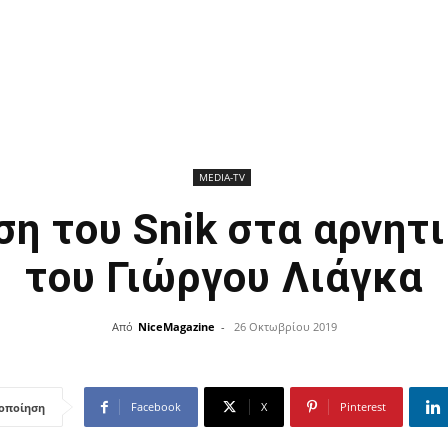
ΜEDIA-TV
η του Snik στα αρνητ
του Γιώργου Λιάγκα
Από
NiceMagazine
-
26 Οκτωβρίου 2019
Facebook
X
Pinterest
οποίηση