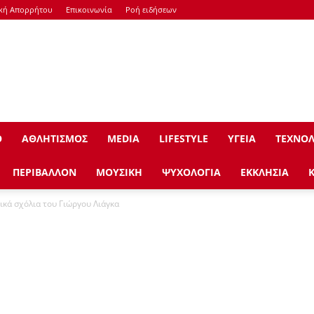
ική Απορρήτου
Επικοινωνία
Ροή ειδήσεων
Ο
ΑΘΛΗΤΙΣΜΟΣ
ΜEDIA
LIFESTYLE
ΥΓΕΙΑ
ΤΕΧΝΟΛ
ΠΕΡΙΒΑΛΛΟΝ
ΜΟΥΣΙΚΗ
ΨΥΧΟΛΟΓΙΑ
ΕΚΚΛΗΣΙΑ
ικά σχόλια του Γιώργου Λιάγκα