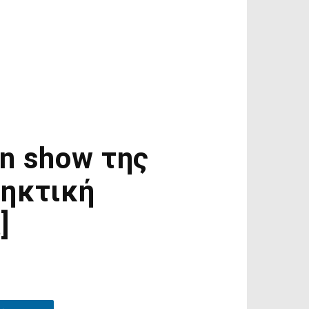
n show της
ληκτική
]