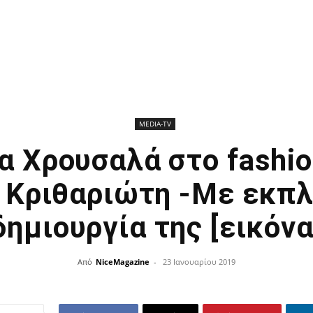
ΜEDIA-TV
α Χρουσαλά στο fashio
 Κριθαριώτη -Με εκπ
δημιουργία της [εικόνα
Από
NiceMagazine
-
23 Ιανουαρίου 2019