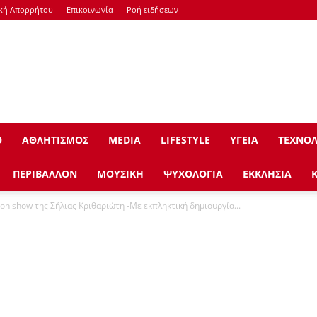
ική Απορρήτου
Επικοινωνία
Ροή ειδήσεων
Ο
ΑΘΛΗΤΙΣΜΟΣ
ΜEDIA
LIFESTYLE
ΥΓΕΙΑ
ΤΕΧΝΟΛ
ΠΕΡΙΒΑΛΛΟΝ
ΜΟΥΣΙΚΗ
ΨΥΧΟΛΟΓΙΑ
ΕΚΚΛΗΣΙΑ
on show της Σήλιας Κριθαριώτη -Με εκπληκτική δημιουργία...