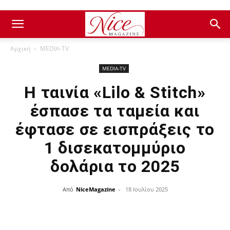
Αρχική
ΜEDIA-TV
ΜEDIA-TV
Η ταινία «Lilo & Stitch»
έσπασε τα ταμεία και
έφτασε σε εισπράξεις το
1 δισεκατομμύριο
δολάρια το 2025
Από
NiceMagazine
-
18 Ιουλίου 2025