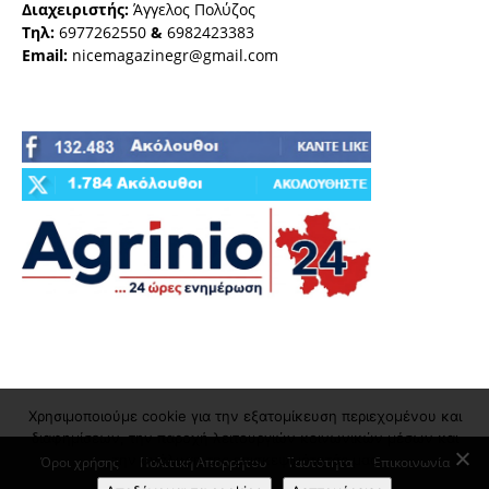
Διαχειριστής:
Άγγελος Πολύζος
Τηλ:
6977262550
&
6982423383
Email:
nicemagazinegr@gmail.com
Χρησιμοποιούμε cookie για την εξατομίκευση περιεχομένου και
διαφημίσεων, την παροχή λειτουργιών κοινωνικών μέσων και
την ανάλυση της επισκεψιμότητάς μας
Όροι χρήσης
Πολιτική Απορρήτου
Ταυτότητα
Επικοινωνία