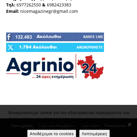
Τηλ:
6977262550
&
6982423383
Email:
nicemagazinegr@gmail.com
Χρησιμοποιούμε cookie για την εξατομίκευση περιεχομένου και
διαφημίσεων, την παροχή λειτουργιών κοινωνικών μέσων και
την ανάλυση της επισκεψιμότητάς μας
Όροι χρήσης
Πολιτική Απορρήτου
Ταυτότητα
Επικοινωνία
Αποδέχομαι τα cookies
Λεπτομέρειες
© nicemagazine