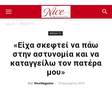
Αρχική
ΜEDIA-TV
ΜEDIA-TV
«Είχα σκεφτεί να πάω
στην αστυνομία και να
καταγγείλω τον πατέρα
μου»
Από
NiceMagazine
-
23 Ιανουαρίου 2019