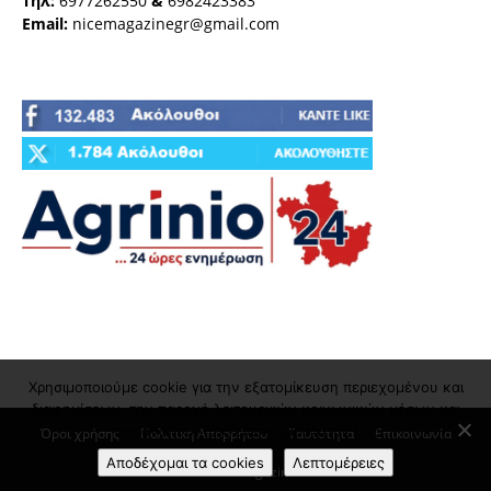
Τηλ:
6977262550
&
6982423383
Email:
nicemagazinegr@gmail.com
Χρησιμοποιούμε cookie για την εξατομίκευση περιεχομένου και
διαφημίσεων, την παροχή λειτουργιών κοινωνικών μέσων και
την ανάλυση της επισκεψιμότητάς μας
Όροι χρήσης
Πολιτική Απορρήτου
Ταυτότητα
Επικοινωνία
Αποδέχομαι τα cookies
Λεπτομέρειες
© nicemagazine