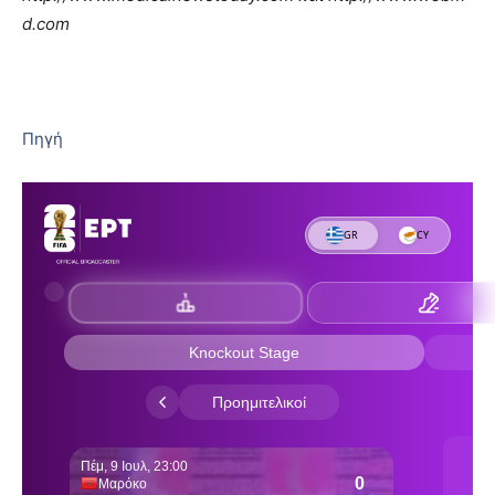
d.com
Πηγή