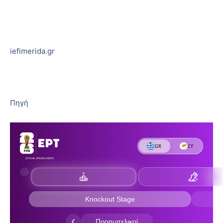
iefimerida.gr
Πηγή