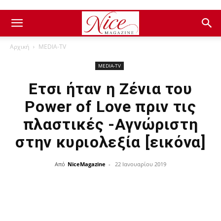
Αρχική
ΜEDIA-TV
ΜEDIA-TV
Ετσι ήταν η Ζένια του
Power of Love πριν τις
πλαστικές -Αγνώριστη
στην κυριολεξία [εικόνα]
Από
NiceMagazine
-
22 Ιανουαρίου 2019