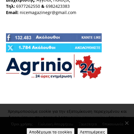
Τηλ:
6977262550
&
6982423383
Email:
nicemagazinegr@gmail.com
Χρησιμοποιούμε cookie για την εξατομίκευση περιεχομένου και
διαφημίσεων, την παροχή λειτουργιών κοινωνικών μέσων και
την ανάλυση της επισκεψιμότητάς μας
Όροι χρήσης
Πολιτική Απορρήτου
Ταυτότητα
Επικοινωνία
Αποδέχομαι τα cookies
Λεπτομέρειες