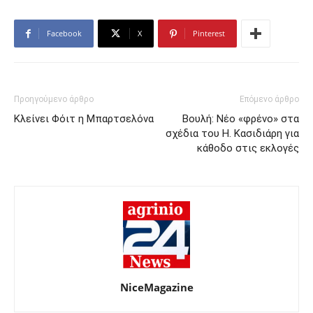
Facebook
X
Pinterest
Προηγούμενο άρθρο
Επόμενο άρθρο
Κλείνει Φόιτ η Μπαρτσελόνα
Βουλή: Νέο «φρένο» στα
σχέδια του Η. Κασιδιάρη για
κάθοδο στις εκλογές
NiceMagazine