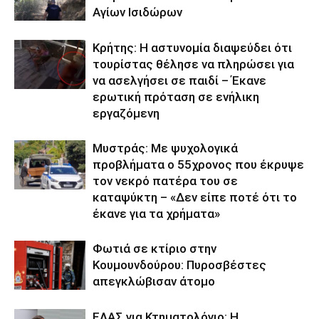
Αγίων Ισιδώρων
Κρήτης: Η αστυνομία διαψεύδει ότι
τουρίστας θέλησε να πληρώσει για
να ασελγήσει σε παιδί – Έκανε
ερωτική πρόταση σε ενήλικη
εργαζόμενη
Μυστράς: Με ψυχολογικά
προβλήματα ο 55χρονος που έκρυψε
τον νεκρό πατέρα του σε
καταψύκτη – «Δεν είπε ποτέ ότι το
έκανε για τα χρήματα»
Φωτιά σε κτίριο στην
Κουμουνδούρου: Πυροσβέστες
απεγκλώβισαν άτομο
ΕΛΑΣ για Κτηματολόγιο: Η