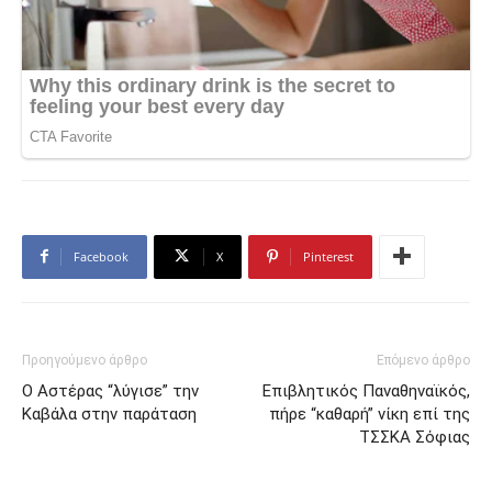
Facebook
X
Pinterest
Προηγούμενο άρθρο
Επόμενο άρθρο
Ο Αστέρας “λύγισε” την
Επιβλητικός Παναθηναϊκός,
Καβάλα στην παράταση
πήρε “καθαρή” νίκη επί της
ΤΣΣΚΑ Σόφιας