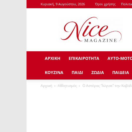
Κυριακή, 9 Αυγούστου, 2026
Όροι χρήσης
Πολιτι
NiceMagazine.Gr
ΑΡΧΙΚΗ
ΕΠΙΚΑΙΡΟΤΗΤΑ
ΑΥΤΟ-ΜΟΤ
ΚΟΥΖΙΝΑ
ΠΑΙΔΙ
ΖΩΔΙΑ
ΠΑΙΔΕΙΑ
Αρχική
Αθλητισμός
Ο Αστέρας “λύγισε” την Καβά