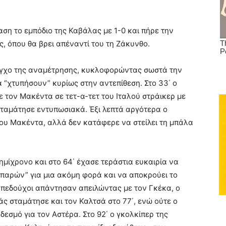
ση το εμπόδιο της Καβάλας με 1-0 και πήρε την
, όπου θα βρει απέναντί του τη Ζάκυνθο.
λεγχο της αναμέτρησης, κυκλοφορώντας σωστά την
 “χτυπήσουν” κυρίως στην αντεπίθεση. Στο 33΄ ο
 τον Μακέντα σε τετ-α-τετ του Ιταλού στράικερ με
σταμάτησε εντυπωσιακά. Έξι λεπτά αργότερα ο
ου Μακέντα, αλλά δεν κατάφερε να στείλει τη μπάλα
ημίχρονο και στο 64΄ έχασε τεράστια ευκαιρία να
 “παρών” για μια ακόμη φορά και να αποκρούει το
 γηπεδούχοι απάντησαν απειλώντας με τον Γκέκα, ο
άς σταμάτησε και τον Καλτσά στο 77΄, ενώ ούτε ο
 δεσμό για τον Αστέρα. Στο 92΄ ο γκολκίπερ της