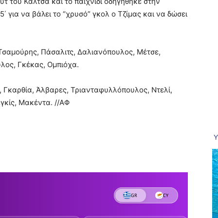
τ του Καλτσά και το παιχνίδι οδηγήθηκε στην
 για να βάλει το “χρυσό” γκολ ο Τζίμας και να δώσει
 Τσαμούρης, Πάσαλιτς, Δαλιανόπουλος, Μέτσε,
λος, Γκέκας, Ομπιόχα.
, Γκαρθία, Άλβαρες, Τριανταφυλλόπουλος, Ντελί,
γκίς, Μακέντα. //ΑΦ