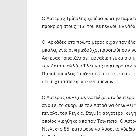
Ο Αστέρας Τρίπολης ξεπέρασε στην παράτα
πρόκριση στους “16” του Κυπέλλου Ελλάδας
Οι Αρκάδες στο πρώτο μέρος είχαν τον έ
μπάλα, ενώ οι γηπεδούχοι προσπάθησαν να
Αστέρας “σπατάλησε” μοναδική ευκαιρία με
τον Αστρά, αλλά ο Έλληνας πορτιέρε τον 
Παπαδόπουλος “απάντησε” στο τετ-α-τετ τ
στα δίχτυα των φιλοξενούμενων.
Ο Αστέρας συνέχισε να πιέζει στο δεύτερο 
ανοίξει το σκορ, με τον Αστρά να δηλώνει
πέναλτι του Ρεγκίς. Στιγμές αργότερα, οι
οποίος νικήθηκε από τον Τσιντώτα. Ο Αστρ
Ντελί στο 85΄ κατάφερε να λύσει το γόρδιο