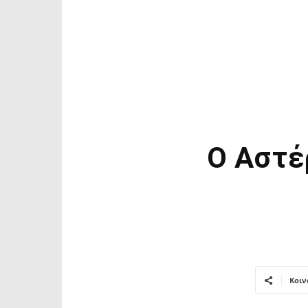
Ο Αστέ
Κοιν