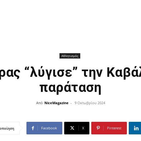
Αθλητισμός
ρας “λύγισε” την Καβά
παράταση
Από
NiceMagazine
-
9 Οκτωβρίου 2024
Facebook
X
Pinterest
οποίηση