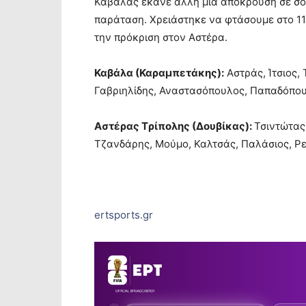
Καβάλας έκανε άλλη μια απόκρουση σε σου
παράταση. Χρειάστηκε να φτάσουμε στο 115΄
την πρόκριση στον Αστέρα.
Καβάλα (Καραμπετάκης):
Αστράς, Ίτσιος,
Γαβριηλίδης, Αναστασόπουλος, Παπαδόπου
Αστέρας Tρίπολης (Δουβίκας):
Τσιντώτας
Τζανδάρης, Μούμο, Καλτσάς, Παλάσιος, Ρε
ertsports.gr