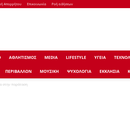
κή Απορρήτου
Επικοινωνία
Ροή ειδήσεων
Ο
ΑΘΛΗΤΙΣΜΟΣ
ΜEDIA
LIFESTYLE
ΥΓΕΙΑ
ΤΕΧΝΟΛ
ΠΕΡΙΒΑΛΛΟΝ
ΜΟΥΣΙΚΗ
ΨΥΧΟΛΟΓΙΑ
ΕΚΚΛΗΣΙΑ
λα στην παράταση