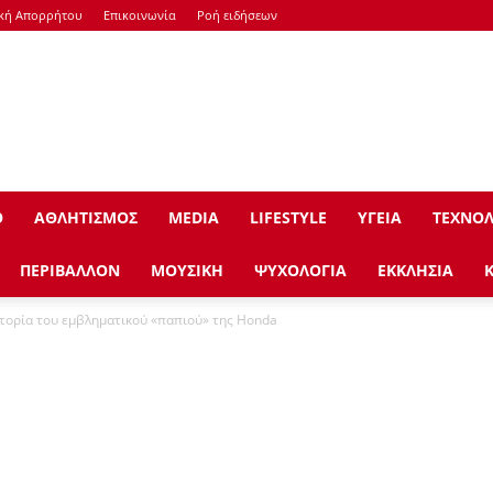
ική Απορρήτου
Επικοινωνία
Ροή ειδήσεων
Ο
ΑΘΛΗΤΙΣΜΟΣ
ΜEDIA
LIFESTYLE
ΥΓΕΙΑ
ΤΕΧΝΟΛ
ΠΕΡΙΒΑΛΛΟΝ
ΜΟΥΣΙΚΗ
ΨΥΧΟΛΟΓΙΑ
ΕΚΚΛΗΣΙΑ
στορία του εμβληματικού «παπιού» της Honda