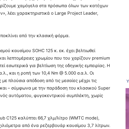
χαρίζουμε χαμόγελα στα πρόσωπα όλων των κατόχων
», λέει χαρακτηριστικά ο Large Project Leader,
αποκλίνει από την κλασική φόρμα.
μού καυσίμου SOHC 125 κ. εκ. έχει βελτιωθεί
 και λεπτομέρειες χρωμίου που του χαρίζουν premium
ί εσωτερικά για βελτίωση της οδηγικής εμπειρίας. Η
α.λ., και η ροπή των 10,4 Nm @ 5.000 σ.α.λ. Οι
 με πλούσια απόδοση από τις μεσαίες μέχρι τις
ο και – σύμφωνα με την παράδοση του κλασικού Super
ενός αυτόματου, φυγοκεντρικού συμπλέκτη, χωρίς
Cub C125 καλύπτει 66,7 χλμ/λίτρο (WMTC mode),
ιλιόμετρα από ένα ρεζερβουάρ καυσίμου 3,7 λίτρων.