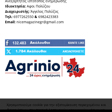
Ανεξάρτητος ιστότοπος ενημέρωσης
Ιδιοκτησία:
Αφοι Πολύζου
Διαχειριστής:
Άγγελος Πολύζος
Τηλ:
6977262550
&
6982423383
Email:
nicemagazinegr@gmail.com
Χρησιμοποιούμε cookie για την εξατομίκευση περιεχομένου και
διαφημίσεων, την παροχή λειτουργιών κοινωνικών μέσων και