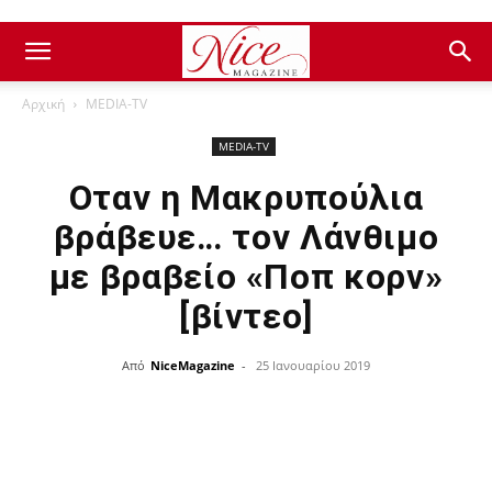
Αρχική
ΜEDIA-TV
ΜEDIA-TV
Οταν η Μακρυπούλια
βράβευε… τον Λάνθιμο
με βραβείο «Ποπ κορν»
[βίντεο]
Από
NiceMagazine
-
25 Ιανουαρίου 2019