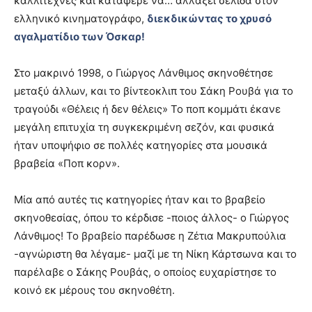
καλλιτέχνες και κατάφερε να… αλλάξει σελίδα στον
ελληνικό κινηματογράφο,
διεκδικώντας το χρυσό
αγαλματίδιο των Όσκαρ!
Στο μακρινό 1998, ο Γιώργος Λάνθιμος σκηνοθέτησε
μεταξύ άλλων, και το βίντεοκλιπ του Σάκη Ρουβά για το
τραγούδι «Θέλεις ή δεν θέλεις» Το ποπ κομμάτι έκανε
μεγάλη επιτυχία τη συγκεκριμένη σεζόν, και φυσικά
ήταν υποψήφιο σε πολλές κατηγορίες στα μουσικά
βραβεία «Ποπ κορν».
Μία από αυτές τις κατηγορίες ήταν και το βραβείο
σκηνοθεσίας, όπου το κέρδισε -ποιος άλλος- ο Γιώργος
Λάνθιμος! Το βραβείο παρέδωσε η Ζέτια Μακρυπούλια
-αγνώριστη θα λέγαμε- μαζί με τη Νίκη Κάρτσωνα και το
παρέλαβε ο Σάκης Ρουβάς, ο οποίος ευχαρίστησε το
κοινό εκ μέρους του σκηνοθέτη.