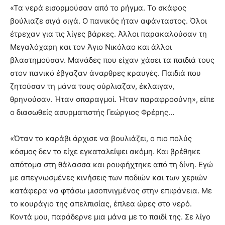
«Τα νερά εισορμούσαν από το ρήγμα. Το σκάφος
βούλιαζε σιγά σιγά. Ο πανικός ήταν αφάνταστος. Όλοι
έτρεχαν για τις λίγες βάρκες. Άλλοι παρακαλούσαν τη
Μεγαλόχαρη και τον Άγιο Νικόλαο και άλλοι
βλαστημούσαν. Μανάδες που είχαν χάσει τα παιδιά τους
στον πανικό έβγαζαν άναρθρες κραυγές. Παιδιά που
ζητούσαν τη μάνα τους ούρλιαζαν, έκλαιγαν,
θρηνούσαν. Ήταν σπαραγμοί. Ήταν παραφροσύνη», είπε
ο διασωθείς ασυρματιστής Γεώργιος Φρέρης…
«Όταν το καράβι άρχισε να βουλιάζει, ο πιο πολύς
κόσμος δεν το είχε εγκαταλείψει ακόμη. Και βρέθηκε
απότομα στη θάλασσα και ρουφήχτηκε από τη δίνη. Εγώ
με απεγνωσμένες κινήσεις των ποδιών και των χεριών
κατάφερα να φτάσω μισοπνιγμένος στην επιφάνεια. Με
το κουράγιο της απελπισίας, έπλεα ώρες στο νερό.
Κοντά μου, παράδερνε μια μάνα με το παιδί της. Σε λίγο