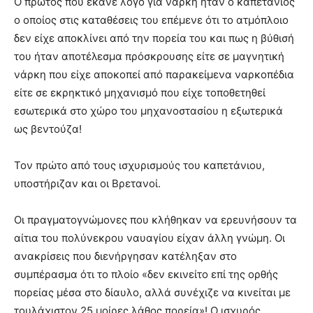
Ο πρώτος που έκανε λόγο για νάρκη ήταν ο καπετάνιος
ο οποίος στις καταθέσεις του επέμενε ότι το ατμόπλοιο
δεν είχε αποκλίνει από την πορεία του και πως η βύθισή
του ήταν αποτέλεσμα πρόσκρουσης είτε σε μαγνητική
νάρκη που είχε αποκοπεί από παρακείμενα ναρκοπέδια
είτε σε εκρηκτικό μηχανισμό που είχε τοποθετηθεί
εσωτερικά στο χώρο του μηχανοστασίου η εξωτερικά
ως βεντούζα!
Τον πρώτο από τους ισχυρισμούς του καπετάνιου,
υποστήριζαν και οι Βρετανοί.
Οι πραγματογνώμονες που κλήθηκαν να ερευνήσουν τα
αίτια του πολύνεκρου ναυαγίου είχαν άλλη γνώμη. Οι
ανακρίσεις που διενήργησαν κατέληξαν στο
συμπέρασμα ότι το πλοίο «δεν εκινείτο επί της ορθής
πορείας μέσα στο δίαυλο, αλλά συνέχιζε να κινείται με
τουλάχιστον 25 μοίρες λάθος πορεία»! Ο ισχυρός