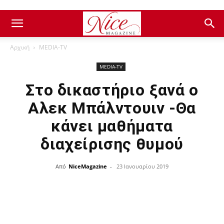
Αρχική
ΜEDIA-TV
ΜEDIA-TV
Στο δικαστήριο ξανά ο
Αλεκ Μπάλντουιν -Θα
κάνει μαθήματα
διαχείρισης θυμού
Από
NiceMagazine
-
23 Ιανουαρίου 2019