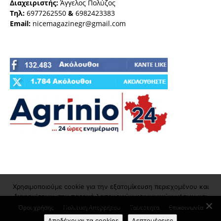
Διαχειριστής:
Άγγελος Πολύζος
Τηλ:
6977262550
&
6982423383
Email:
nicemagazinegr@gmail.com
Χρησιμοποιούμε cookie για την εξατομίκευση περιεχομένου και
διαφημίσεων, την παροχή λειτουργιών κοινωνικών μέσων και
την ανάλυση της επισκεψιμότητάς μας
Όροι χρήσης
Πολιτική Απορρήτου
Ταυτότητα
Επικοινωνία
Αποδέχομαι τα cookies
Λεπτομέρειες