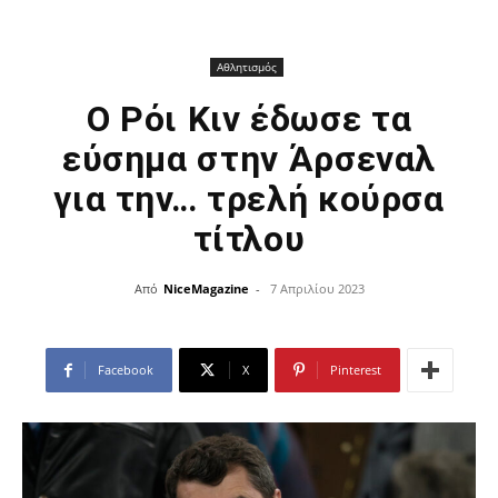
Αθλητισμός
Ο Ρόι Κιν έδωσε τα
εύσημα στην Άρσεναλ
για την… τρελή κούρσα
τίτλου
Από
NiceMagazine
-
7 Απριλίου 2023
Facebook
X
Pinterest