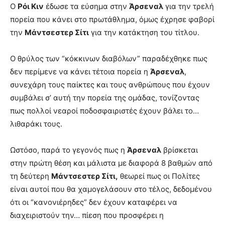
Ο
Ρόι Κιν
έδωσε τα εύσημα στην
Άρσεναλ
για την τρελή
πορεία που κάνει στο πρωτάθλημα, όμως έχρησε φαβορί
την
Μάντσεστερ Σίτι
για την κατάκτηση του τίτλου.
Ο θρύλος των “κόκκινων διαβόλων” παραδέχθηκε πως
δεν περίμενε να κάνει τέτοια πορεία η
Άρσεναλ
,
συνεχάρη τους παίκτες και τους ανθρώπους που έχουν
συμβάλει σ’ αυτή την πορεία της ομάδας, τονίζοντας
πως πολλοί νεαροί ποδοσφαιριστές έχουν βάλει το…
λιθαράκι τους.
Ωστόσο, παρά το γεγονός πως η
Άρσεναλ
βρίσκεται
στην πρώτη θέση και μάλιστα με διαφορά 8 βαθμών από
τη δεύτερη
Μάντσεστερ Σίτι,
θεωρεί πως οι Πολίτες
είναι αυτοί που θα χαμογελάσουν στο τέλος, δεδομένου
ότι οι “κανονιέρηδες” δεν έχουν καταφέρει να
διαχειριστούν την… πίεση που προσφέρει η