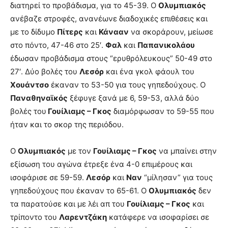
διατηρεί το προβάδισμα, για το 45-39. Ο
Ολυμπιακός
ανέβαζε στροφές, ανανέωνε διαδοχικές επιθέσεις και
με το δίδυμο
Πίτερς
και
Κάνααν
να σκοράρουν, μείωσε
στο πόντο, 47-46 στο 25′.
Φαλ
και
Παπανικολάου
έδωσαν προβάδισμα στους “ερυθρόλευκους” 50-49 στο
27′. Δύο βολές του
Λεσόρ
και ένα γκολ φάουλ του
Χουάντσο
έκαναν το 53-50 για τους γηπεδούχους. Ο
Παναθηναϊκός
ξέφυγε ξανά με 6, 59-53, αλλά δύο
βολές του
Γουίλιαμς – Γκος
διαμόρφωσαν το 59-55 που
ήταν και το σκορ της περιόδου.
O
Ολυμπιακός
με τον
Γουίλιαμς – Γκος
να μπαίνει στην
εξίσωση του αγώνα έτρεξε ένα 4-0 επιμέρους και
ισοφάρισε σε 59-59.
Λεσόρ
και
Ναν
“μίλησαν” για τους
γηπεδούχους που έκαναν το 65-61. Ο
Ολυμπιακός
δεν
τα παρατούσε και με λέι απ του
Γουίλιαμς – Γκος
και
τρίποντο του
Λαρεντζάκη
κατάφερε να ισοφαρίσει σε