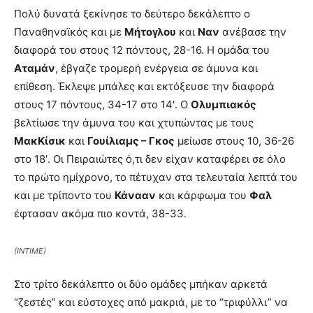
Πολύ δυνατά ξεκίνησε το δεύτερο δεκάλεπτο ο
Παναθηναϊκός και με
Μήτογλου
και
Ναν
ανέβασε την
διαφορά του στους 12 πόντους, 28-16. Η ομάδα του
Αταμάν
, έβγαζε τρομερή ενέργεια σε άμυνα και
επίθεση. Έκλεψε μπάλες και εκτόξευσε την διαφορά
στους 17 πόντους, 34-17 στο 14′. Ο
Ολυμπιακός
βελτίωσε την άμυνα του και χτυπώντας με τους
ΜακΚίσικ
και
Γουίλιαμς – Γκος
μείωσε στους 10, 36-26
στο 18′. Οι Πειραιώτες ό,τι δεν είχαν καταφέρει σε όλο
το πρώτο ημίχρονο, το πέτυχαν στα τελευταία λεπτά του
και με τρίποντο του
Κάνααν
και κάρφωμα του
Φαλ
έφτασαν ακόμα πιο κοντά, 38-33.
(INTIME)
Στο τρίτο δεκάλεπτο οι δύο ομάδες μπήκαν αρκετά
“ζεστές” και εύστοχες από μακριά, με το “τριφύλλι” να