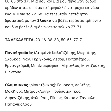
68-68 στο 37′. Μία σου και μία μου πήγαιναν οι δύο
ομάδες στα… σερί με το “τριφύλλι” να τρέχει εκ νέου
ένα 4-0 για το 72-68. Τα τελευταία λεπτά ήταν
δραματικά με τον
Σλούκα
να βάζει τεράστιο τρίποντο
και δύο βολές διαμόρφωσε το τελικό 77-71.
ΤΑ ΔΕΚΑΛΕΠΤΑ:
23-16, 38-33, 59-55, 77-71
Παναθηναϊκός
(Αταμάν): Καλαϊτζάκης, Μωραΐτης,
Σλούκας, Ναν, Γκριγκόνις, Λεσόρ, Παπαπέτρου,
Ερνανγκόμεθ, Μπαλτσερόφσκι, Μήτογλου, Μαντζούκας,
Βιλντόσα
Ολυμπιακός
(Μπαρτζώκας): Γουόκαπ, Λούτζης,
ΜακΚίσικ, Μήτρου-Λονγκ, Γουΐλιαμς-Γκος,
Λαρεντζάκης, Φαλ, Ράιτ, Πίτερς, Κάνααν, Τανούλης,
Παπανικολάου