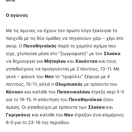
Ο αγώνας
Με τις άμυνες να έχουν τον πρώτο λόγο ξεκίνησε το
παιχνίδι με τις δύο ομάδες να πηγαίνουν χέρι – χέρι στο
σκορ. Ο
Παναθηναϊκός
παρά το χαμηλό σχήμα που
είχε, χτυπούσε μέσα στο “ζωγραφιστό” με τον
Σλούκα
να δημιουργεί για
Μήτογλου
και
Χουάντσο
και τους
γηπεδούχους να προηγούνται με 2 πόντους, 13-11. Με
γκολ – φάουλ του
Ναν
το “τριφύλλι” ξέφυγε με 4
πόντους, 15-11, αλλά ο
Ολυμπιακός
με τρίποντο του
Κάνααν
και καλάθι του
Παπανικολάου
έτρεξε σερί 5-0
για το 16-15. Η απάντηση του
Παναθηναϊκού
ήταν
άμεση. Οι γηπεδούχοι με τρίποντα των
Σλούκα
και
Γκριγκόνις
και καλάθι του
Ναν
έτρεξαν ένα επιμέρους
8-0 για το 23-16 της περιόδου.