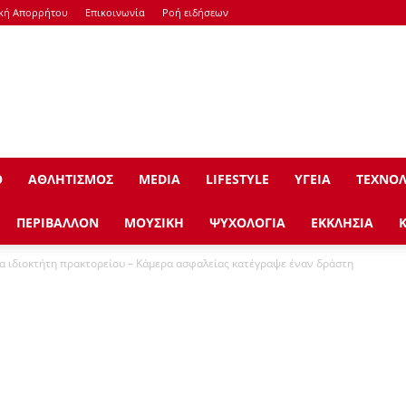
ική Απορρήτου
Επικοινωνία
Ροή ειδήσεων
Ο
ΑΘΛΗΤΙΣΜΟΣ
ΜEDIA
LIFESTYLE
ΥΓΕΙΑ
ΤΕΧΝΟΛ
ΠΕΡΙΒΑΛΛΟΝ
ΜΟΥΣΙΚΗ
ΨΥΧΟΛΟΓΙΑ
ΕΚΚΛΗΣΙΑ
α ιδιοκτήτη πρακτορείου – Κάμερα ασφαλείας κατέγραψε έναν δράστη