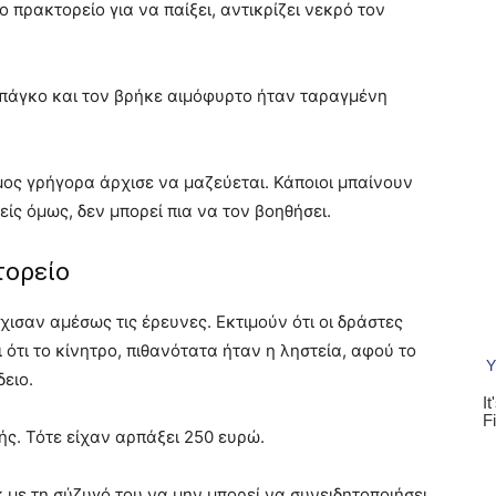
 πρακτορείο για να παίξει, αντικρίζει νεκρό τον
ν πάγκο και τον βρήκε αιμόφυρτο ήταν ταραγμένη
μος γρήγορα άρχισε να μαζεύεται. Κάποιοι μπαίνουν
είς όμως, δεν μπορεί πια να τον βοηθήσει.
τορείο
χισαν αμέσως τις έρευνες. Εκτιμούν ότι οι δράστες
 ότι το κίνητρο, πιθανότατα ήταν η ληστεία, αφού το
ειο.
ής. Τότε είχαν αρπάξει 250 ευρώ.
κ με τη σύζυγό του να μην μπορεί να συνειδητοποιήσει