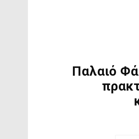
Παλαιό Φά
πρακτ