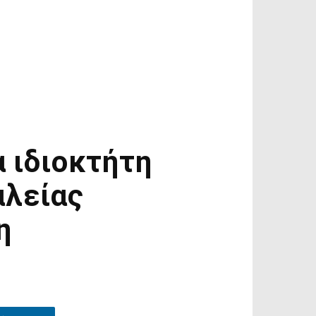
 ιδιοκτήτη
αλείας
η