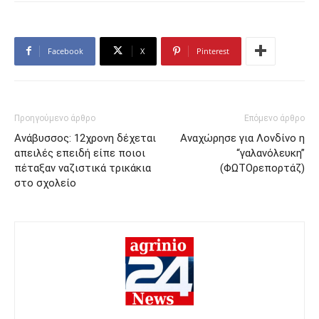
Facebook
X
Pinterest
Προηγούμενο άρθρο
Επόμενο άρθρο
Ανάβυσσος: 12χρονη δέχεται
Αναχώρησε για Λονδίνο η
απειλές επειδή είπε ποιοι
“γαλανόλευκη”
πέταξαν ναζιστικά τρικάκια
(ΦΩΤΟρεπορτάζ)
στο σχολείο