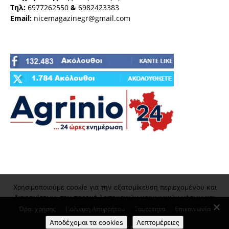
Τηλ:
6977262550
&
6982423383
Email:
nicemagazinegr@gmail.com
Χρησιμοποιούμε cookie για την εξατομίκευση περιεχομένου και
διαφημίσεων, την παροχή λειτουργιών κοινωνικών μέσων και
την ανάλυση της επισκεψιμότητάς μας
Όροι χρήσης
Πολιτική Απορρήτου
Ταυτότητα
Επικοινωνία
Αποδέχομαι τα cookies
Λεπτομέρειες
© nicemagazine