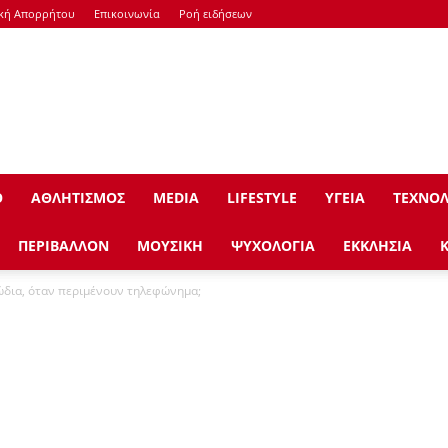
ική Απορρήτου
Επικοινωνία
Ροή ειδήσεων
Ο
ΑΘΛΗΤΙΣΜΟΣ
ΜEDIA
LIFESTYLE
ΥΓΕΙΑ
ΤΕΧΝΟΛ
ΠΕΡΙΒΑΛΛΟΝ
ΜΟΥΣΙΚΗ
ΨΥΧΟΛΟΓΙΑ
ΕΚΚΛΗΣΙΑ
ώδια, όταν περιμένουν τηλεφώνημα;