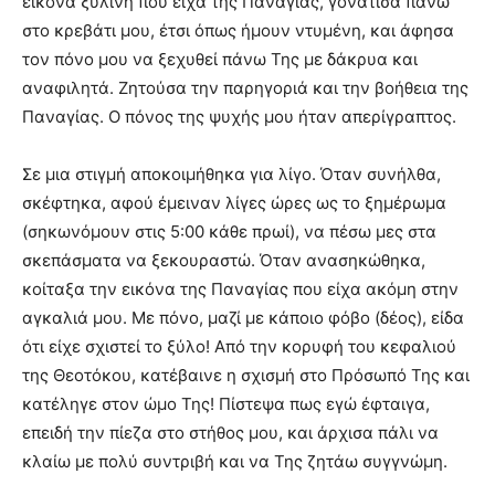
εικόνα ξύλινη που είχα της Παναγίας, γονάτισα πάνω
στο κρεβάτι μου, έτσι όπως ήμουν ντυμένη, και άφησα
τον πόνο μου να ξεχυθεί πάνω Της με δάκρυα και
αναφιλητά. Ζητούσα την παρηγοριά και την βοήθεια της
Παναγίας. Ο πόνος της ψυχής μου ήταν απερίγραπτος.
Σε μια στιγμή αποκοιμήθηκα για λίγο. Όταν συνήλθα,
σκέφτηκα, αφού έμειναν λίγες ώρες ως το ξημέρωμα
(σηκωνόμουν στις 5:00 κάθε πρωί), να πέσω μες στα
σκεπάσματα να ξεκουραστώ. Όταν ανασηκώθηκα,
κοίταξα την εικόνα της Παναγίας που είχα ακόμη στην
αγκαλιά μου. Με πόνο, μαζί με κάποιο φόβο (δέος), είδα
ότι είχε σχιστεί το ξύλο! Από την κορυφή του κεφαλιού
της Θεοτόκου, κατέβαινε η σχισμή στο Πρόσωπό Της και
κατέληγε στον ώμο Της! Πίστεψα πως εγώ έφταιγα,
επειδή την πίεζα στο στήθος μου, και άρχισα πάλι να
κλαίω με πολύ συντριβή και να Της ζητάω συγγνώμη.