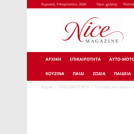
Κυριακή, 9 Αυγούστου, 2026
Όροι χρήσης
Πολιτι
NiceMagazine.Gr
ΑΡΧΙΚΗ
ΕΠΙΚΑΙΡΟΤΗΤΑ
ΑΥΤΟ-ΜΟΤ
ΚΟΥΖΙΝΑ
ΠΑΙΔΙ
ΖΩΔΙΑ
ΠΑΙΔΕΙΑ
Αρχική
ΠΑΙΔΙ-ΟΙΚΟΓΕΝΕΙΑ
Τα παιδιά που κάνουν κ