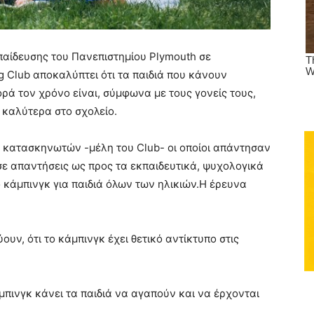
παίδευσης του Πανεπιστημίου Plymouth σε
 Club αποκαλύπτει ότι τα παιδιά που κάνουν
ρά τον χρόνο είναι, σύμφωνα με τους γονείς τους,
ν καλύτερα στο σχολείο.
ς κατασκηνωτών -μέλη του Club- οι οποίοι απάντησαν
σε απαντήσεις ως προς τα εκπαιδευτικά, ψυχολογικά
ο κάμπινγκ για παιδιά όλων των ηλικιών.Η έρευνα
ύουν, ότι το κάμπινγκ έχει θετικό αντίκτυπο στις
άμπινγκ κάνει τα παιδιά να αγαπούν και να έρχονται