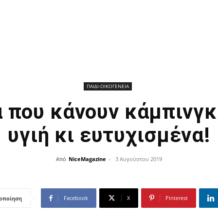
ΠΑΙΔΙ-ΟΙΚΟΓΕΝΕΙΑ
ά που κάνουν κάμπινγκ 
υγιή κι ευτυχισμένα!
Από
NiceMagazine
-
3 Αυγούστου 2019
Facebook
X
Pinterest
οποίηση