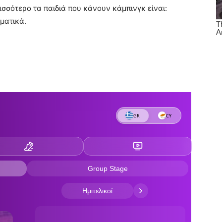
σσότερο τα παιδιά που κάνουν κάμπινγκ είναι:
ματικά.