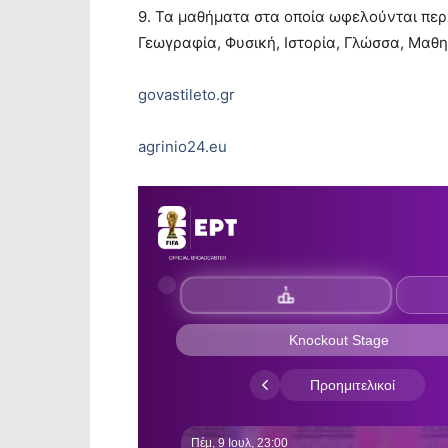
9. Τα μαθήματα στα οποία ωφελούνται περι
Γεωγραφία, Φυσική, Ιστορία, Γλώσσα, Μαθη
govastileto.gr
agrinio24.eu