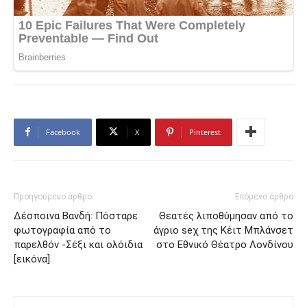
Facebook
X
Pinterest
Προηγούμενο άρθρο
Επόμενο άρθρο
Δέσποινα Βανδή: Πόσταρε
Θεατές λιποθύμησαν από το
φωτογραφία από το
άγριο seχ της Κέιτ Μπλάνσετ
παρελθόν -Σέξι και ολόιδια
στο Εθνικό Θέατρο Λονδίνου
[εικόνα]