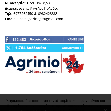
Ιδιοκτησία:
Αφοι Πολύζου
Διαχειριστής:
Άγγελος Πολύζος
Τηλ:
6977262550
&
6982423383
Email:
nicemagazinegr@gmail.com
Χρησιμοποιούμε cookie για την εξατομίκευση περιεχομένου και
διαφημίσεων, την παροχή λειτουργιών κοινωνικών μέσων και
την ανάλυση της επισκεψιμότητάς μας