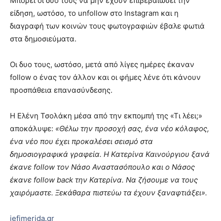
Μπορεί οι δυο τους να μην έχουν επιβεβαιώσει την
είδηση, ωστόσο, το unfollow στο Instagram και η
διαγραφή των κοινών τους φωτογραφιών έβαλε φωτιά
στα δημοσιεύματα.
Οι δυο τους, ωστόσο, μετά από λίγες ημέρες έκαναν
follow ο ένας τον άλλον και οι φήμες λένε ότι κάνουν
προσπάθεια επανασύνδεσης.
Η Ελένη Τσολάκη μέσα από την εκπομπή της «Τι λέει;»
αποκάλυψε:
«Θέλω την προσοχή σας, ένα νέο κόλαφος,
ένα νέο που έχει προκαλέσει σεισμό στα
δημοσιογραφικά γραφεία. Η Κατερίνα Καινούργιου ξανά
έκανε follow τον Νάσο Αναστασόπουλο και ο Νάσος
έκανε follow back την Κατερίνα. Να ζήσουμε να τους
χαιρόμαστε. Ξεκάθαρα πιστεύω τα έχουν ξαναφτιάξει».
iefimerida.gr