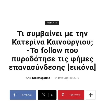
ΜEDIA-TV
Τι συμβαίνει με την
Κατερίνα Καινούργιου;
-Το follow που
πυροδότησε τις φήμες
επανασύνδεσης [εικόνα]
Από
NiceMagazine
-
24 Ιανουαρίου 2019
Facebook
X
Pinterest