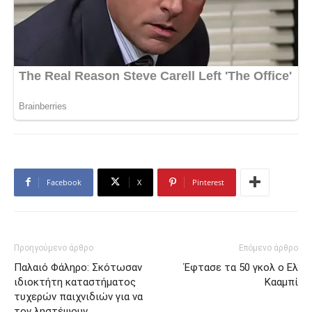
Facebook
X
Pinterest
Προηγούμενο άρθρο
Επόμενο άρθρο
Παλαιό Φάληρο: Σκότωσαν
Έφτασε τα 50 γκολ ο Ελ
ιδιοκτήτη καταστήματος
Κααμπί
τυχερών παιχνιδιών για να
τον ληστέψουν