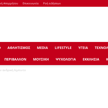
ική Απορρήτου
Επικοινωνία
Ροή ειδήσεων
Ο
ΑΘΛΗΤΙΣΜΟΣ
ΜEDIA
LIFESTYLE
ΥΓΕΙΑ
ΤΕΧΝΟΛ
ΠΕΡΙΒΑΛΛΟΝ
ΜΟΥΣΙΚΗ
ΨΥΧΟΛΟΓΙΑ
ΕΚΚΛΗΣΙΑ
ν ανδρική λίμπιντο