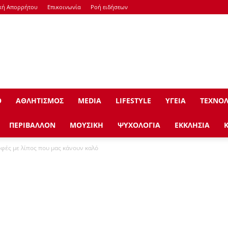
κή Απορρήτου
Επικοινωνία
Ροή ειδήσεων
Ο
ΑΘΛΗΤΙΣΜΟΣ
ΜEDIA
LIFESTYLE
ΥΓΕΙΑ
ΤΕΧΝΟΛ
ΠΕΡΙΒΑΛΛΟΝ
ΜΟΥΣΙΚΗ
ΨΥΧΟΛΟΓΙΑ
ΕΚΚΛΗΣΙΑ
οφές με λίπος που μας κάνουν καλό