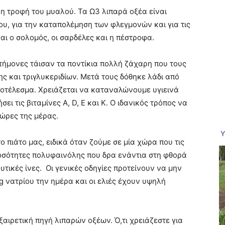
ς η τροφή του μυαλού. Τα Ω3 λιπαρά οξέα είναι
ου, για την καταπολέμηση των φλεγμονών και για τις
ναι ο σολομός, οι σαρδέλες και η πέστροφα.
ιστήμονες τάισαν τα ποντίκια πολλή ζάχαρη που τους
ς και τριγλυκεριδίων. Μετά τους δόθηκε λάδι από
οτέλεσμα. Χρειάζεται να καταναλώνουμε υγιεινά
ι τις βιταμίνες Α, D, Ε και Κ. Ο ιδανικός τρόπος να
 ώρες της μέρας.
ο πιάτο μας, ειδικά όταν ζούμε σε μία χώρα που τις
οσότητες πολυφαινόλης που δρα ενάντια στη φθορά
τικές ίνες. Οι γενικές οδηγίες προτείνουν να μην
νατρίου την ημέρα και οι ελιές έχουν υψηλή
αιρετική πηγή λιπαρών οξέων. Ό,τι χρειάζεστε για