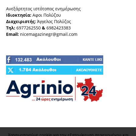
Ανεξάρτητος ιστότοπος ενημέρωσης
Ιδιοκτησία:
Αφοι Πολύζου
Διαχειριστής:
Άγγελος Πολύζος
Τηλ:
6977262550
&
6982423383
Email:
nicemagazinegr@gmail.com
Χρησιμοποιούμε cookie για την εξατομίκευση περιεχομένου και