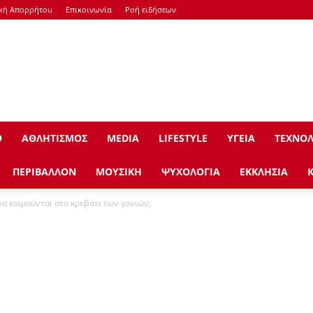
ική Απορρήτου
Επικοινωνία
Ροή ειδήσεων
Ο
ΑΘΛΗΤΙΣΜΟΣ
ΜEDIA
LIFESTYLE
ΥΓΕΙΑ
ΤΕΧΝΟΛ
ΠΕΡΙΒΑΛΛΟΝ
ΜΟΥΣΙΚΗ
ΨΥΧΟΛΟΓΙΑ
ΕΚΚΛΗΣΙΑ
να κοιμούνται στο κρεβάτι των γονιών;