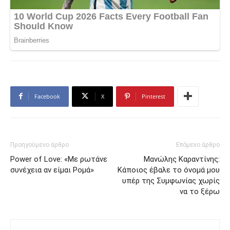
Facebook
X
Pinterest
Προηγούμενο άρθρο
Επόμενο άρθρο
Power of Love: «Με ρωτάνε
Μανώλης Καραντίνης:
συνέχεια αν είμαι Ρομά»
Κάποιος έβαλε το όνομά μου
υπέρ της Συμφωνίας χωρίς
να το ξέρω