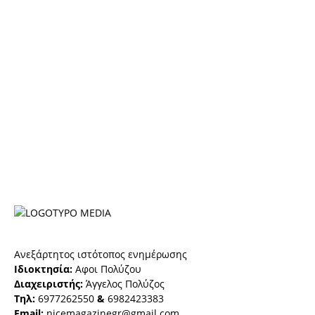
Ανεξάρτητος ιστότοπος ενημέρωσης
Ιδιοκτησία:
Αφοι Πολύζου
Διαχειριστής:
Άγγελος Πολύζος
Τηλ:
6977262550
&
6982423383
Email:
nicemagazinegr@gmail.com