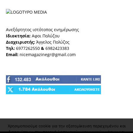
Ανεξάρτητος ιστότοπος ενημέρωσης
Ιδιοκτησία:
Αφοι Πολύζου
Διαχειριστής:
Άγγελος Πολύζος
Τηλ:
6977262550
&
6982423383
Email:
nicemagazinegr@gmail.com
Χρησιμοποιούμε cookie για την εξατομίκευση περιεχομένου και
διαφημίσεων, την παροχή λειτουργιών κοινωνικών μέσων και